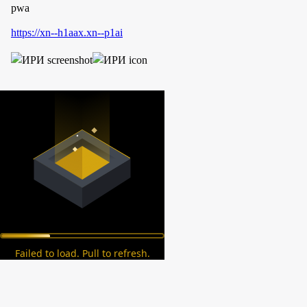
pwa
https://xn--h1aax.xn--p1ai
Failed to load. Pull to refresh.