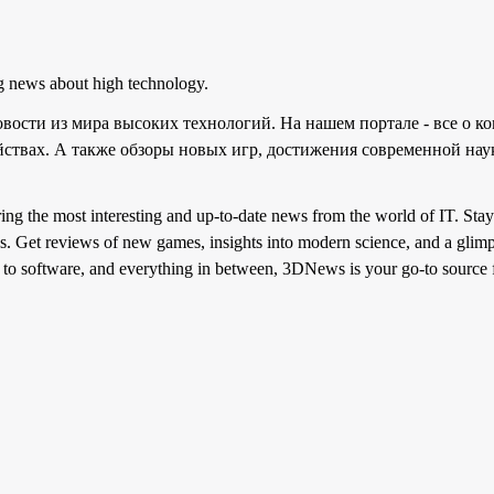
ng news about high technology.
ости из мира высоких технологий. На нашем портале - все о ко
йствах. А также обзоры новых игр, достижения современной на
ring the most interesting and up-to-date news from the world of IT. St
es. Get reviews of new games, insights into modern science, and a glimp
to software, and everything in between, 3DNews is your go-to source fo